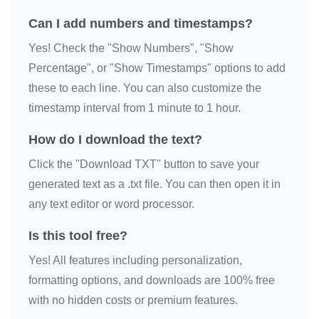
ハローキティ

Can I add numbers and timestamps?
ハローキティ

Yes! Check the "Show Numbers", "Show
ハローキティ

Percentage", or "Show Timestamps" options to add
ハローキティ

these to each line. You can also customize the
ハローキティ

timestamp interval from 1 minute to 1 hour.
ハローキティ

How do I download the text?
ハローキティ

Click the "Download TXT" button to save your
ハローキティ

generated text as a .txt file. You can then open it in
ハローキティ

any text editor or word processor.
ハローキティ

ハローキティ

Is this tool free?
ハローキティ

Yes! All features including personalization,
ハローキティ

formatting options, and downloads are 100% free
ハローキティ

with no hidden costs or premium features.