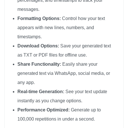
percentages, and timestamps to track your
ハローキティ

messages.
ハローキティ

Formatting Options:
Control how your text
ハローキティ

appears with new lines, numbers, and
ハローキティ

timestamps.
ハローキティ

Download Options:
Save your generated text
ハローキティ

as TXT or PDF files for offline use.
ハローキティ

Share Functionality:
Easily share your
ハローキティ

generated text via WhatsApp, social media, or
ハローキティ

any app.
ハローキティ

ハローキティ

Real-time Generation:
See your text update
ハローキティ

instantly as you change options.
ハローキティ

Performance Optimized:
Generate up to
ハローキティ

100,000 repetitions in under a second.
ハローキティ
