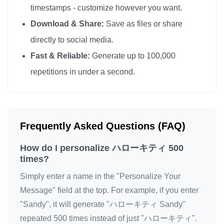
timestamps - customize however you want.
ハローキティ

Download & Share:
Save as files or share
ハローキティ

directly to social media.
ハローキティ

Fast & Reliable:
Generate up to 100,000
ハローキティ

repetitions in under a second.
ハローキティ

ハローキティ

ハローキティ

ハローキティ

Frequently Asked Questions (FAQ)
ハローキティ

How do I personalize ハローキティ 500
ハローキティ

times?
ハローキティ

Simply enter a name in the "Personalize Your
ハローキティ

Message" field at the top. For example, if you enter
ハローキティ

"Sandy", it will generate "ハローキティ Sandy"
ハローキティ

repeated 500 times instead of just "ハローキティ".
ハローキティ
