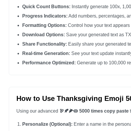
Quick Count Buttons:
Instantly generate 100x, 1,00
Progress Indicators:
Add numbers, percentages, an
Formatting Options:
Control how your text appears
Download Options:
Save your generated text as TXT 
Share Functionality:
Easily share your generated te
Real-time Generation:
See your text update instant
Performance Optimized:
Generate up to 100,000 rep
How to Use Thanksgiving Emoji 5
Using our advanced
🦃🍂🌽🥧 5000 times copy paste
t
Personalize (Optional):
Enter a name in the personali