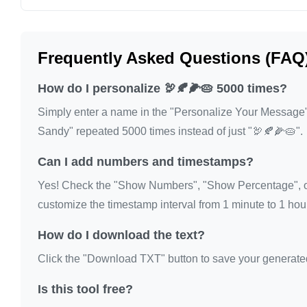
Frequently Asked Questions (FAQ
How do I personalize 🦃🍂🌽🥧 5000 times?
Simply enter a name in the "Personalize Your Message" fi
Sandy" repeated 5000 times instead of just "🦃🍂🌽🥧".
Can I add numbers and timestamps?
Yes! Check the "Show Numbers", "Show Percentage", or
customize the timestamp interval from 1 minute to 1 hour
How do I download the text?
Click the "Download TXT" button to save your generated te
Is this tool free?