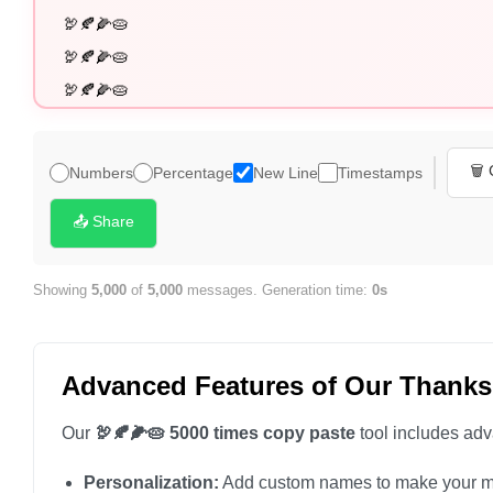
🗑️
Numbers
Percentage
New Line
Timestamps
📤 Share
Showing
5,000
of
5,000
messages. Generation time:
0s
Advanced Features of Our Thanks
Our
🦃🍂🌽🥧 5000 times copy paste
tool includes adv
Personalization:
Add custom names to make your m