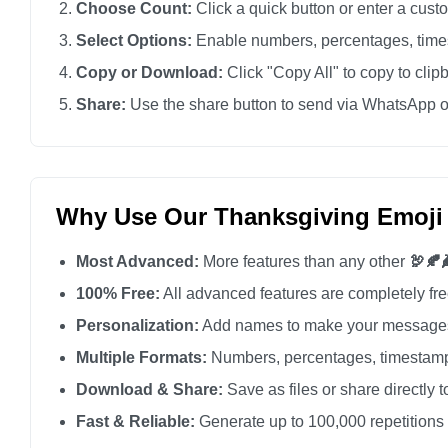
Choose Count:
Click a quick button or enter a cus
Select Options:
Enable numbers, percentages, times
Copy or Download:
Click "Copy All" to copy to clip
Share:
Use the share button to send via WhatsApp o
Why Use Our Thanksgiving Emoji
Most Advanced:
More features than any other
🦃🍂
100% Free:
All advanced features are completely free
Personalization:
Add names to make your messages
Multiple Formats:
Numbers, percentages, timestamp
Download & Share:
Save as files or share directly t
Fast & Reliable:
Generate up to 100,000 repetitions