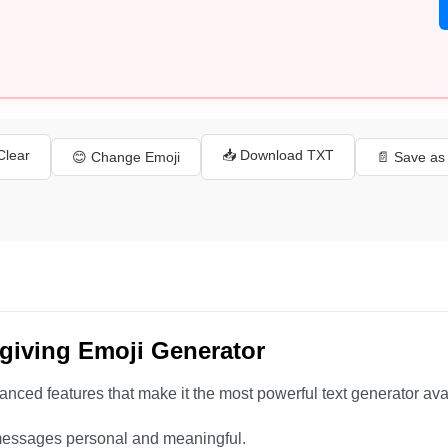
 Clear
📥 Download TXT
😊 Change Emoji
📄 Save a
giving Emoji Generator
anced features that make it the most powerful text generator ava
essages personal and meaningful.