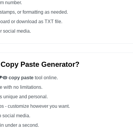
tom number.
tamps, or formatting as needed.
board or download as TXT file.
r social media.
 Copy Paste Generator?
🌽🥧 copy paste
tool online.
 with no limitations.
 unique and personal.
s - customize however you want.
o social media.
 in under a second.