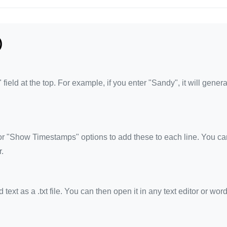
)
eld at the top. For example, if you enter "Sandy", it will gener
 "Show Timestamps" options to add these to each line. You ca
.
xt as a .txt file. You can then open it in any text editor or wor