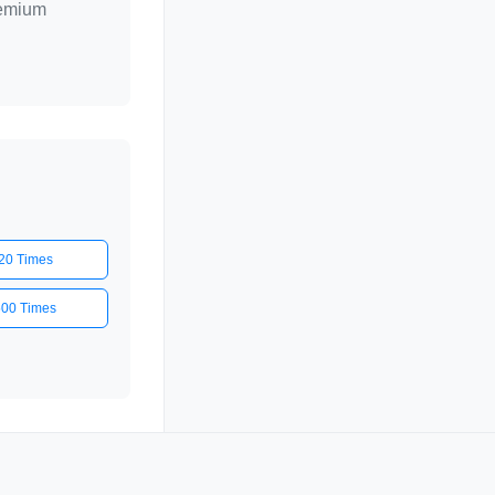
remium
20 Times
500 Times