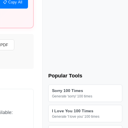
📋 Copy All
s PDF
Popular Tools
Sorry 100 Times
Generate 'sorry' 100 times
I Love You 100 Times
ilable:
Generate 'I love you' 100 times