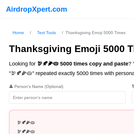
AirdropXpert.com
Home
/
Text Tools
/
Thanksgiving Emoji 5000 Times
Thanksgiving Emoji 5000 
Looking for
🦃🍂🌽🥧 5000 times copy and paste
? 
"🦃🍂🌽🥧" repeated exactly 5000 times with personali
👤 Person's Name (Optional)

🦃🍂🌽🥧
🦃🍂🌽🥧
🦃🍂🌽🥧
🦃🍂🌽🥧
🦃🍂🌽🥧
🦃🍂🌽🥧
🦃🍂🌽🥧
🦃🍂🌽🥧
🦃🍂🌽🥧
🦃🍂🌽🥧
🦃🍂🌽🥧
🦃🍂🌽🥧
🦃🍂🌽🥧
🦃🍂🌽🥧
🦃🍂🌽🥧
🦃🍂🌽🥧
🦃🍂🌽🥧
🦃🍂🌽🥧
🦃🍂🌽🥧
🦃🍂🌽🥧
🦃🍂🌽🥧
🦃🍂🌽🥧
🦃🍂🌽🥧
🦃🍂🌽🥧
🦃🍂🌽🥧
🦃🍂🌽🥧
🦃🍂🌽🥧
🦃🍂🌽🥧
🦃🍂🌽🥧
🦃🍂🌽🥧
🦃🍂🌽🥧
🦃🍂🌽🥧
🦃🍂🌽🥧
🦃🍂🌽🥧
🦃🍂🌽🥧
🦃🍂🌽🥧
🦃🍂🌽🥧
🦃🍂🌽🥧
🦃🍂🌽🥧
🦃🍂🌽🥧
🦃🍂🌽🥧
🦃🍂🌽🥧
🦃🍂🌽🥧
🦃🍂🌽🥧
🦃🍂🌽🥧
🦃🍂🌽🥧
🦃🍂🌽🥧
🦃🍂🌽🥧
🦃🍂🌽🥧
🦃🍂🌽🥧
🦃🍂🌽🥧
🦃🍂🌽🥧
🦃🍂🌽🥧
🦃🍂🌽🥧
🦃🍂🌽🥧
🦃🍂🌽🥧
🦃🍂🌽🥧
🦃🍂🌽🥧
🦃🍂🌽🥧
🦃🍂🌽🥧
🦃🍂🌽🥧
🦃🍂🌽🥧
🦃🍂🌽🥧
🦃🍂🌽🥧
🦃🍂🌽🥧
🦃🍂🌽🥧
🦃🍂🌽🥧
🦃🍂🌽🥧
🦃🍂🌽🥧
🦃🍂🌽🥧
🦃🍂🌽🥧
🦃🍂🌽🥧
🦃🍂🌽🥧
🦃🍂🌽🥧
🦃🍂🌽🥧
🦃🍂🌽🥧
🦃🍂🌽🥧
🦃🍂🌽🥧
🦃🍂🌽🥧
🦃🍂🌽🥧
🦃🍂🌽🥧
🦃🍂🌽🥧
🦃🍂🌽🥧
🦃🍂🌽🥧
🦃🍂🌽🥧
🦃🍂🌽🥧
🦃🍂🌽🥧
🦃🍂🌽🥧
🦃🍂🌽🥧
🦃🍂🌽🥧
🦃🍂🌽🥧
🦃🍂🌽🥧
🦃🍂🌽🥧
🦃🍂🌽🥧
🦃🍂🌽🥧
🦃🍂🌽🥧
🦃🍂🌽🥧
🦃🍂🌽🥧
🦃🍂🌽🥧
🦃🍂🌽🥧
🦃🍂🌽🥧
🦃🍂🌽🥧
🦃🍂🌽🥧
🦃🍂🌽🥧
🦃🍂🌽🥧
🦃🍂🌽🥧
🦃🍂🌽🥧
🦃🍂🌽🥧
🦃🍂🌽🥧
🦃🍂🌽🥧
🦃🍂🌽🥧
🦃🍂🌽🥧
🦃🍂🌽🥧
🦃🍂🌽🥧
🦃🍂🌽🥧
🦃🍂🌽🥧
🦃🍂🌽🥧
🦃🍂🌽🥧
🦃🍂🌽🥧
🦃🍂🌽🥧
🦃🍂🌽🥧
🦃🍂🌽🥧
🦃🍂🌽🥧
🦃🍂🌽🥧
🦃🍂🌽🥧
🦃🍂🌽🥧
🦃🍂🌽🥧
🦃🍂🌽🥧
🦃🍂🌽🥧
🦃🍂🌽🥧
🦃🍂🌽🥧
🦃🍂🌽🥧
🦃🍂🌽🥧
🦃🍂🌽🥧
🦃🍂🌽🥧
🦃🍂🌽🥧
🦃🍂🌽🥧
🦃🍂🌽🥧
🦃🍂🌽🥧
🦃🍂🌽🥧
🦃🍂🌽🥧
🦃🍂🌽🥧
🦃🍂🌽🥧
🦃🍂🌽🥧
🦃🍂🌽🥧
🦃🍂🌽🥧
🦃🍂🌽🥧
🦃🍂🌽🥧
🦃🍂🌽🥧
🦃🍂🌽🥧
🦃🍂🌽🥧
🦃🍂🌽🥧
🦃🍂🌽🥧
🦃🍂🌽🥧
🦃🍂🌽🥧
🦃🍂🌽🥧
🦃🍂🌽🥧
🦃🍂🌽🥧
🦃🍂🌽🥧
🦃🍂🌽🥧
🦃🍂🌽🥧
🦃🍂🌽🥧
🦃🍂🌽🥧
🦃🍂🌽🥧
🦃🍂🌽🥧
🦃🍂🌽🥧
🦃🍂🌽🥧
🦃🍂🌽🥧
🦃🍂🌽🥧
🦃🍂🌽🥧
🦃🍂🌽🥧
🦃🍂🌽🥧
🦃🍂🌽🥧
🦃🍂🌽🥧
🦃🍂🌽🥧
🦃🍂🌽🥧
🦃🍂🌽🥧
🦃🍂🌽🥧
🦃🍂🌽🥧
🦃🍂🌽🥧
🦃🍂🌽🥧
🦃🍂🌽🥧
🦃🍂🌽🥧
🦃🍂🌽🥧
🦃🍂🌽🥧
🦃🍂🌽🥧
🦃🍂🌽🥧
🦃🍂🌽🥧
🦃🍂🌽🥧
🦃🍂🌽🥧
🦃🍂🌽🥧
🦃🍂🌽🥧
🦃🍂🌽🥧
🦃🍂🌽🥧
🦃🍂🌽🥧
🦃🍂🌽🥧
🦃🍂🌽🥧
🦃🍂🌽🥧
🦃🍂🌽🥧
🦃🍂🌽🥧
🦃🍂🌽🥧
🦃🍂🌽🥧
🦃🍂🌽🥧
🦃🍂🌽🥧
🦃🍂🌽🥧
🦃🍂🌽🥧
🦃🍂🌽🥧
🦃🍂🌽🥧
🦃🍂🌽🥧
🦃🍂🌽🥧
🦃🍂🌽🥧
🦃🍂🌽🥧
🦃🍂🌽🥧
🦃🍂🌽🥧
🦃🍂🌽🥧
🦃🍂🌽🥧
🦃🍂🌽🥧
🦃🍂🌽🥧
🦃🍂🌽🥧
🦃🍂🌽🥧
🦃🍂🌽🥧
🦃🍂🌽🥧
🦃🍂🌽🥧
🦃🍂🌽🥧
🦃🍂🌽🥧
🦃🍂🌽🥧
🦃🍂🌽🥧
🦃🍂🌽🥧
🦃🍂🌽🥧
🦃🍂🌽🥧
🦃🍂🌽🥧
🦃🍂🌽🥧
🦃🍂🌽🥧
🦃🍂🌽🥧
🦃🍂🌽🥧
🦃🍂🌽🥧
🦃🍂🌽🥧
🦃🍂🌽🥧
🦃🍂🌽🥧
🦃🍂🌽🥧
🦃🍂🌽🥧
🦃🍂🌽🥧
🦃🍂🌽🥧
🦃🍂🌽🥧
🦃🍂🌽🥧
🦃🍂🌽🥧
🦃🍂🌽🥧
🦃🍂🌽🥧
🦃🍂🌽🥧
🦃🍂🌽🥧
🦃🍂🌽🥧
🦃🍂🌽🥧
🦃🍂🌽🥧
🦃🍂🌽🥧
🦃🍂🌽🥧
🦃🍂🌽🥧
🦃🍂🌽🥧
🦃🍂🌽🥧
🦃🍂🌽🥧
🦃🍂🌽🥧
🦃🍂🌽🥧
🦃🍂🌽🥧
🦃🍂🌽🥧
🦃🍂🌽🥧
🦃🍂🌽🥧
🦃🍂🌽🥧
🦃🍂🌽🥧
🦃🍂🌽🥧
🦃🍂🌽🥧
🦃🍂🌽🥧
🦃🍂🌽🥧
🦃🍂🌽🥧
🦃🍂🌽🥧
🦃🍂🌽🥧
🦃🍂🌽🥧
🦃🍂🌽🥧
🦃🍂🌽🥧
🦃🍂🌽🥧
🦃🍂🌽🥧
🦃🍂🌽🥧
🦃🍂🌽🥧
🦃🍂🌽🥧
🦃🍂🌽🥧
🦃🍂🌽🥧
🦃🍂🌽🥧
🦃🍂🌽🥧
🦃🍂🌽🥧
🦃🍂🌽🥧
🦃🍂🌽🥧
🦃🍂🌽🥧
🦃🍂🌽🥧
🦃🍂🌽🥧
🦃🍂🌽🥧
🦃🍂🌽🥧
🦃🍂🌽🥧
🦃🍂🌽🥧
🦃🍂🌽🥧
🦃🍂🌽🥧
🦃🍂🌽🥧
🦃🍂🌽🥧
🦃🍂🌽🥧
🦃🍂🌽🥧
🦃🍂🌽🥧
🦃🍂🌽🥧
🦃🍂🌽🥧
🦃🍂🌽🥧
🦃🍂🌽🥧
🦃🍂🌽🥧
🦃🍂🌽🥧
🦃🍂🌽🥧
🦃🍂🌽🥧
🦃🍂🌽🥧
🦃🍂🌽🥧
🦃🍂🌽🥧
🦃🍂🌽🥧
🦃🍂🌽🥧
🦃🍂🌽🥧
🦃🍂🌽🥧
🦃🍂🌽🥧
🦃🍂🌽🥧
🦃🍂🌽🥧
🦃🍂🌽🥧
🦃🍂🌽🥧
🦃🍂🌽🥧
🦃🍂🌽🥧
🦃🍂🌽🥧
🦃🍂🌽🥧
🦃🍂🌽🥧
🦃🍂🌽🥧
🦃🍂🌽🥧
🦃🍂🌽🥧
🦃🍂🌽🥧
🦃🍂🌽🥧
🦃🍂🌽🥧
🦃🍂🌽🥧
🦃🍂🌽🥧
🦃🍂🌽🥧
🦃🍂🌽🥧
🦃🍂🌽🥧
🦃🍂🌽🥧
🦃🍂🌽🥧
🦃🍂🌽🥧
🦃🍂🌽🥧
🦃🍂🌽🥧
🦃🍂🌽🥧
🦃🍂🌽🥧
🦃🍂🌽🥧
🦃🍂🌽🥧
🦃🍂🌽🥧
🦃🍂🌽🥧
🦃🍂🌽🥧
🦃🍂🌽🥧
🦃🍂🌽🥧
🦃🍂🌽🥧
🦃🍂🌽🥧
🦃🍂🌽🥧
🦃🍂🌽🥧
🦃🍂🌽🥧
🦃🍂🌽🥧
🦃🍂🌽🥧
🦃🍂🌽🥧
🦃🍂🌽🥧
🦃🍂🌽🥧
🦃🍂🌽🥧
🦃🍂🌽🥧
🦃🍂🌽🥧
🦃🍂🌽🥧
🦃🍂🌽🥧
🦃🍂🌽🥧
🦃🍂🌽🥧
🦃🍂🌽🥧
🦃🍂🌽🥧
🦃🍂🌽🥧
🦃🍂🌽🥧
🦃🍂🌽🥧
🦃🍂🌽🥧
🦃🍂🌽🥧
🦃🍂🌽🥧
🦃🍂🌽🥧
🦃🍂🌽🥧
🦃🍂🌽🥧
🦃🍂🌽🥧
🦃🍂🌽🥧
🦃🍂🌽🥧
🦃🍂🌽🥧
🦃🍂🌽🥧
🦃🍂🌽🥧
🦃🍂🌽🥧
🦃🍂🌽🥧
🦃🍂🌽🥧
🦃🍂🌽🥧
🦃🍂🌽🥧
🦃🍂🌽🥧
🦃🍂🌽🥧
🦃🍂🌽🥧
🦃🍂🌽🥧
🦃🍂🌽🥧
🦃🍂🌽🥧
🦃🍂🌽🥧
🦃🍂🌽🥧
🦃🍂🌽🥧
🦃🍂🌽🥧
🦃🍂🌽🥧
🦃🍂🌽🥧
🦃🍂🌽🥧
🦃🍂🌽🥧
🦃🍂🌽🥧
🦃🍂🌽🥧
🦃🍂🌽🥧
🦃🍂🌽🥧
🦃🍂🌽🥧
🦃🍂🌽🥧
🦃🍂🌽🥧
🦃🍂🌽🥧
🦃🍂🌽🥧
🦃🍂🌽🥧
🦃🍂🌽🥧
🦃🍂🌽🥧
🦃🍂🌽🥧
🦃🍂🌽🥧
🦃🍂🌽🥧
🦃🍂🌽🥧
🦃🍂🌽🥧
🦃🍂🌽🥧
🦃🍂🌽🥧
🦃🍂🌽🥧
🦃🍂🌽🥧
🦃🍂🌽🥧
🦃🍂🌽🥧
🦃🍂🌽🥧
🦃🍂🌽🥧
🦃🍂🌽🥧
🦃🍂🌽🥧
🦃🍂🌽🥧
🦃🍂🌽🥧
🦃🍂🌽🥧
🦃🍂🌽🥧
🦃🍂🌽🥧
🦃🍂🌽🥧
🦃🍂🌽🥧
🦃🍂🌽🥧
🦃🍂🌽🥧
🦃🍂🌽🥧
🦃🍂🌽🥧
🦃🍂🌽🥧
🦃🍂🌽🥧
🦃🍂🌽🥧
🦃🍂🌽🥧
🦃🍂🌽🥧
🦃🍂🌽🥧
🦃🍂🌽🥧
🦃🍂🌽🥧
🦃🍂🌽🥧
🦃🍂🌽🥧
🦃🍂🌽🥧
🦃🍂🌽🥧
🦃🍂🌽🥧
🦃🍂🌽🥧
🦃🍂🌽🥧
🦃🍂🌽🥧
🦃🍂🌽🥧
🦃🍂🌽🥧
🦃🍂🌽🥧
🦃🍂🌽🥧
🦃🍂🌽🥧
🦃🍂🌽🥧
🦃🍂🌽🥧
🦃🍂🌽🥧
🦃🍂🌽🥧
🦃🍂🌽🥧
🦃🍂🌽🥧
🦃🍂🌽🥧
🦃🍂🌽🥧
🦃🍂🌽🥧
🦃🍂🌽🥧
🦃🍂🌽🥧
🦃🍂🌽🥧
🦃🍂🌽🥧
🦃🍂🌽🥧
🦃🍂🌽🥧
🦃🍂🌽🥧
🦃🍂🌽🥧
🦃🍂🌽🥧
🦃🍂🌽🥧
🦃🍂🌽🥧
🦃🍂🌽🥧
🦃🍂🌽🥧
🦃🍂🌽🥧
🦃🍂🌽🥧
🦃🍂🌽🥧
🦃🍂🌽🥧
🦃🍂🌽🥧
🦃🍂🌽🥧
🦃🍂🌽🥧
🦃🍂🌽🥧
🦃🍂🌽🥧
🦃🍂🌽🥧
🦃🍂🌽🥧
🦃🍂🌽🥧
🦃🍂🌽🥧
🦃🍂🌽🥧
🦃🍂🌽🥧
🦃🍂🌽🥧
🦃🍂🌽🥧
🦃🍂🌽🥧
🦃🍂🌽🥧
🦃🍂🌽🥧
🦃🍂🌽🥧
🦃🍂🌽🥧
🦃🍂🌽🥧
🦃🍂🌽🥧
🦃🍂🌽🥧
🦃🍂🌽🥧
🦃🍂🌽🥧
🦃🍂🌽🥧
🦃🍂🌽🥧
🦃🍂🌽🥧
🦃🍂🌽🥧
🦃🍂🌽🥧
🦃🍂🌽🥧
🦃🍂🌽🥧
🦃🍂🌽🥧
🦃🍂🌽🥧
🦃🍂🌽🥧
🦃🍂🌽🥧
🦃🍂🌽🥧
🦃🍂🌽🥧
🦃🍂🌽🥧
🦃🍂🌽🥧
🦃🍂🌽🥧
🦃🍂🌽🥧
🦃🍂🌽🥧
🦃🍂🌽🥧
🦃🍂🌽🥧
🦃🍂🌽🥧
🦃🍂🌽🥧
🦃🍂🌽🥧
🦃🍂🌽🥧
🦃🍂🌽🥧
🦃🍂🌽🥧
🦃🍂🌽🥧
🦃🍂🌽🥧
🦃🍂🌽🥧
🦃🍂🌽🥧
🦃🍂🌽🥧
🦃🍂🌽🥧
🦃🍂🌽🥧
🦃🍂🌽🥧
🦃🍂🌽🥧
🦃🍂🌽🥧
🦃🍂🌽🥧
🦃🍂🌽🥧
🦃🍂🌽🥧
🦃🍂🌽🥧
🦃🍂🌽🥧
🦃🍂🌽🥧
🦃🍂🌽🥧
🦃🍂🌽🥧
🦃🍂🌽🥧
🦃🍂🌽🥧
🦃🍂🌽🥧
🦃🍂🌽🥧
🦃🍂🌽🥧
🦃🍂🌽🥧
🦃🍂🌽🥧
🦃🍂🌽🥧
🦃🍂🌽🥧
🦃🍂🌽🥧
🦃🍂🌽🥧
🦃🍂🌽🥧
🦃🍂🌽🥧
🦃🍂🌽🥧
🦃🍂🌽🥧
🦃🍂🌽🥧
🦃🍂🌽🥧
🦃🍂🌽🥧
🦃🍂🌽🥧
🦃🍂🌽🥧
🦃🍂🌽🥧
🦃🍂🌽🥧
🦃🍂🌽🥧
🦃🍂🌽🥧
🦃🍂🌽🥧
🦃🍂🌽🥧
🦃🍂🌽🥧
🦃🍂🌽🥧
🦃🍂🌽🥧
🦃🍂🌽🥧
🦃🍂🌽🥧
🦃🍂🌽🥧
🦃🍂🌽🥧
🦃🍂🌽🥧
🦃🍂🌽🥧
🦃🍂🌽🥧
🦃🍂🌽🥧
🦃🍂🌽🥧
🦃🍂🌽🥧
🦃🍂🌽🥧
🦃🍂🌽🥧
🦃🍂🌽🥧
🦃🍂🌽🥧
🦃🍂🌽🥧
🦃🍂🌽🥧
🦃🍂🌽🥧
🦃🍂🌽🥧
🦃🍂🌽🥧
🦃🍂🌽🥧
🦃🍂🌽🥧
🦃🍂🌽🥧
🦃🍂🌽🥧
🦃🍂🌽🥧
🦃🍂🌽🥧
🦃🍂🌽🥧
🦃🍂🌽🥧
🦃🍂🌽🥧
🦃🍂🌽🥧
🦃🍂🌽🥧
🦃🍂🌽🥧
🦃🍂🌽🥧
🦃🍂🌽🥧
🦃🍂🌽🥧
🦃🍂🌽🥧
🦃🍂🌽🥧
🦃🍂🌽🥧
🦃🍂🌽🥧
🦃🍂🌽🥧
🦃🍂🌽🥧
🦃🍂🌽🥧
🦃🍂🌽🥧
🦃🍂🌽🥧
🦃🍂🌽🥧
🦃🍂🌽🥧
🦃🍂🌽🥧
🦃🍂🌽🥧
🦃🍂🌽🥧
🦃🍂🌽🥧
🦃🍂🌽🥧
🦃🍂🌽🥧
🦃🍂🌽🥧
🦃🍂🌽🥧
🦃🍂🌽🥧
🦃🍂🌽🥧
🦃🍂🌽🥧
🦃🍂🌽🥧
🦃🍂🌽🥧
🦃🍂🌽🥧
🦃🍂🌽🥧
🦃🍂🌽🥧
🦃🍂🌽🥧
🦃🍂🌽🥧
🦃🍂🌽🥧
🦃🍂🌽🥧
🦃🍂🌽🥧
🦃🍂🌽🥧
🦃🍂🌽🥧
🦃🍂🌽🥧
🦃🍂🌽🥧
🦃🍂🌽🥧
🦃🍂🌽🥧
🦃🍂🌽🥧
🦃🍂🌽🥧
🦃🍂🌽🥧
🦃🍂🌽🥧
🦃🍂🌽🥧
🦃🍂🌽🥧
🦃🍂🌽🥧
🦃🍂🌽🥧
🦃🍂🌽🥧
🦃🍂🌽🥧
🦃🍂🌽🥧
🦃🍂🌽🥧
🦃🍂🌽🥧
🦃🍂🌽🥧
🦃🍂🌽🥧
🦃🍂🌽🥧
🦃🍂🌽🥧
🦃🍂🌽🥧
🦃🍂🌽🥧
🦃🍂🌽🥧
🦃🍂🌽🥧
🦃🍂🌽🥧
🦃🍂🌽🥧
🦃🍂🌽🥧
🦃🍂🌽🥧
🦃🍂🌽🥧
🦃🍂🌽🥧
🦃🍂🌽🥧
🦃🍂🌽🥧
🦃🍂🌽🥧
🦃🍂🌽🥧
🦃🍂🌽🥧
🦃🍂🌽🥧
🦃🍂🌽🥧
🦃🍂🌽🥧
🦃🍂🌽🥧
🦃🍂🌽🥧
🦃🍂🌽🥧
🦃🍂🌽🥧
🦃🍂🌽🥧
🦃🍂🌽🥧
🦃🍂🌽🥧
🦃🍂🌽🥧
🦃🍂🌽🥧
🦃🍂🌽🥧
🦃🍂🌽🥧
🦃🍂🌽🥧
🦃🍂🌽🥧
🦃🍂🌽🥧
🦃🍂🌽🥧
🦃🍂🌽🥧
🦃🍂🌽🥧
🦃🍂🌽🥧
🦃🍂🌽🥧
🦃🍂🌽🥧
🦃🍂🌽🥧
🦃🍂🌽🥧
🦃🍂🌽🥧
🦃🍂🌽🥧
🦃🍂🌽🥧
🦃🍂🌽🥧
🦃🍂🌽🥧
🦃🍂🌽🥧
🦃🍂🌽🥧
🦃🍂🌽🥧
🦃🍂🌽🥧
🦃🍂🌽🥧
🦃🍂🌽🥧
🦃🍂🌽🥧
🦃🍂🌽🥧
🦃🍂🌽🥧
🦃🍂🌽🥧
🦃🍂🌽🥧
🦃🍂🌽🥧
🦃🍂🌽🥧
🦃🍂🌽🥧
🦃🍂🌽🥧
🦃🍂🌽🥧
🦃🍂🌽🥧
🦃🍂🌽🥧
🦃🍂🌽🥧
🦃🍂🌽🥧
🦃🍂🌽🥧
🦃🍂🌽🥧
🦃🍂🌽🥧
🦃🍂🌽🥧
🦃🍂🌽🥧
🦃🍂🌽🥧
🦃🍂🌽🥧
🦃🍂🌽🥧
🦃🍂🌽🥧
🦃🍂🌽🥧
🦃🍂🌽🥧
🦃🍂🌽🥧
🦃🍂🌽🥧
🦃🍂🌽🥧
🦃🍂🌽🥧
🦃🍂🌽🥧
🦃🍂🌽🥧
🦃🍂🌽🥧
🦃🍂🌽🥧
🦃🍂🌽🥧
🦃🍂🌽🥧
🦃🍂🌽🥧
🦃🍂🌽🥧
🦃🍂🌽🥧
🦃🍂🌽🥧
🦃🍂🌽🥧
🦃🍂🌽🥧
🦃🍂🌽🥧
🦃🍂🌽🥧
🦃🍂🌽🥧
🦃🍂🌽🥧
🦃🍂🌽🥧
🦃🍂🌽🥧
🦃🍂🌽🥧
🦃🍂🌽🥧
🦃🍂🌽🥧
🦃🍂🌽🥧
🦃🍂🌽🥧
🦃🍂🌽🥧
🦃🍂🌽🥧
🦃🍂🌽🥧
🦃🍂🌽🥧
🦃🍂🌽🥧
🦃🍂🌽🥧
🦃🍂🌽🥧
🦃🍂🌽🥧
🦃🍂🌽🥧
🦃🍂🌽🥧
🦃🍂🌽🥧
🦃🍂🌽🥧
🦃🍂🌽🥧
🦃🍂🌽🥧
🦃🍂🌽🥧
🦃🍂🌽🥧
🦃🍂🌽🥧
🦃🍂🌽🥧
🦃🍂🌽🥧
🦃🍂🌽🥧
🦃🍂🌽🥧
🦃🍂🌽🥧
🦃🍂🌽🥧
🦃🍂🌽🥧
🦃🍂🌽🥧
🦃🍂🌽🥧
🦃🍂🌽🥧
🦃🍂🌽🥧
🦃🍂🌽🥧
🦃🍂🌽🥧
🦃🍂🌽🥧
🦃🍂🌽🥧
🦃🍂🌽🥧
🦃🍂🌽🥧
🦃🍂🌽🥧
🦃🍂🌽🥧
🦃🍂🌽🥧
🦃🍂🌽🥧
🦃🍂🌽🥧
🦃🍂🌽🥧
🦃🍂🌽🥧
🦃🍂🌽🥧
🦃🍂🌽🥧
🦃🍂🌽🥧
🦃🍂🌽🥧
🦃🍂🌽🥧
🦃🍂🌽🥧
🦃🍂🌽🥧
🦃🍂🌽🥧
🦃🍂🌽🥧
🦃🍂🌽🥧
🦃🍂🌽🥧
🦃🍂🌽🥧
🦃🍂🌽🥧
🦃🍂🌽🥧
🦃🍂🌽🥧
🦃🍂🌽🥧
🦃🍂🌽🥧
🦃🍂🌽🥧
🦃🍂🌽🥧
🦃🍂🌽🥧
🦃🍂🌽🥧
🦃🍂🌽🥧
🦃🍂🌽🥧
🦃🍂🌽🥧
🦃🍂🌽🥧
🦃🍂🌽🥧
🦃🍂🌽🥧
🦃🍂🌽🥧
🦃🍂🌽🥧
🦃🍂🌽🥧
🦃🍂🌽🥧
🦃🍂🌽🥧
🦃🍂🌽🥧
🦃🍂🌽🥧
🦃🍂🌽🥧
🦃🍂🌽🥧
🦃🍂🌽🥧
🦃🍂🌽🥧
🦃🍂🌽🥧
🦃🍂🌽🥧
🦃🍂🌽🥧
🦃🍂🌽🥧
🦃🍂🌽🥧
🦃🍂🌽🥧
🦃🍂🌽🥧
🦃🍂🌽🥧
🦃🍂🌽🥧
🦃🍂🌽🥧
🦃🍂🌽🥧
🦃🍂🌽🥧
🦃🍂🌽🥧
🦃🍂🌽🥧
🦃🍂🌽🥧
🦃🍂🌽🥧
🦃🍂🌽🥧
🦃🍂🌽🥧
🦃🍂🌽🥧
🦃🍂🌽🥧
🦃🍂🌽🥧
🦃🍂🌽🥧
🦃🍂🌽🥧
🦃🍂🌽🥧
🦃🍂🌽🥧
🦃🍂🌽🥧
🦃🍂🌽🥧
🦃🍂🌽🥧
🦃🍂🌽🥧
🦃🍂🌽🥧
🦃🍂🌽🥧
🦃🍂🌽🥧
🦃🍂🌽🥧
🦃🍂🌽🥧
🦃🍂🌽🥧
🦃🍂🌽🥧
🦃🍂🌽🥧
🦃🍂🌽🥧
🦃🍂🌽🥧
🦃🍂🌽🥧
🦃🍂🌽🥧
🦃🍂🌽🥧
🦃🍂🌽🥧
🦃🍂🌽🥧
🦃🍂🌽🥧
🦃🍂🌽🥧
🦃🍂🌽🥧
🦃🍂🌽🥧
🦃🍂🌽🥧
🦃🍂🌽🥧
🦃🍂🌽🥧
🦃🍂🌽🥧
🦃🍂🌽🥧
🦃🍂🌽🥧
🦃🍂🌽🥧
🦃🍂🌽🥧
🦃🍂🌽🥧
🦃🍂🌽🥧
🦃🍂🌽🥧
🦃🍂🌽🥧
🦃🍂🌽🥧
🦃🍂🌽🥧
🦃🍂🌽🥧
🦃🍂🌽🥧
🦃🍂🌽🥧
🦃🍂🌽🥧
🦃🍂🌽🥧
🦃🍂🌽🥧
🦃🍂🌽🥧
🦃🍂🌽🥧
🦃🍂🌽🥧
🦃🍂🌽🥧
🦃🍂🌽🥧
🦃🍂🌽🥧
🦃🍂🌽🥧
🦃🍂🌽🥧
🦃🍂🌽🥧
🦃🍂🌽🥧
🦃🍂🌽🥧
🦃🍂🌽🥧
🦃🍂🌽🥧
🦃🍂🌽🥧
🦃🍂🌽🥧
🦃🍂🌽🥧
🦃🍂🌽🥧
🦃🍂🌽🥧
🦃🍂🌽🥧
🦃🍂🌽🥧
🦃🍂🌽🥧
🦃🍂🌽🥧
🦃🍂🌽🥧
🦃🍂🌽🥧
🦃🍂🌽🥧
🦃🍂🌽🥧
🦃🍂🌽🥧
🦃🍂🌽🥧
🦃🍂🌽🥧
🦃🍂🌽🥧
🦃🍂🌽🥧
🦃🍂🌽🥧
🦃🍂🌽🥧
🦃🍂🌽🥧
🦃🍂🌽🥧
🦃🍂🌽🥧
🦃🍂🌽🥧
🦃🍂🌽🥧
🦃🍂🌽🥧
🦃🍂🌽🥧
🦃🍂🌽🥧
🦃🍂🌽🥧
🦃🍂🌽🥧
🦃🍂🌽🥧
🦃🍂🌽🥧
🦃🍂🌽🥧
🦃🍂🌽🥧
🦃🍂🌽🥧
🦃🍂🌽🥧
🦃🍂🌽🥧
🦃🍂🌽🥧
🦃🍂🌽🥧
🦃🍂🌽🥧
🦃🍂🌽🥧
🦃🍂🌽🥧
🦃🍂🌽🥧
🦃🍂🌽🥧
🦃🍂🌽🥧
🦃🍂🌽🥧
🦃🍂🌽🥧
🦃🍂🌽🥧
🦃🍂🌽🥧
🦃🍂🌽🥧
🦃🍂🌽🥧
🦃🍂🌽🥧
🦃🍂🌽🥧
🦃🍂🌽🥧
🦃🍂🌽🥧
🦃🍂🌽🥧
🦃🍂🌽🥧
🦃🍂🌽🥧
🦃🍂🌽🥧
🦃🍂🌽🥧
🦃🍂🌽🥧
🦃🍂🌽🥧
🦃🍂🌽🥧
🦃🍂🌽🥧
🦃🍂🌽🥧
🦃🍂🌽🥧
🦃🍂🌽🥧
🦃🍂🌽🥧
🦃🍂🌽🥧
🦃🍂🌽🥧
🦃🍂🌽🥧
🦃🍂🌽🥧
🦃🍂🌽🥧
🦃🍂🌽🥧
🦃🍂🌽🥧
🦃🍂🌽🥧
🦃🍂🌽🥧
🦃🍂🌽🥧
🦃🍂🌽🥧
🦃🍂🌽🥧
🦃🍂🌽🥧
🦃🍂🌽🥧
🦃🍂🌽🥧
🦃🍂🌽🥧
🦃🍂🌽🥧
🦃🍂🌽🥧
🦃🍂🌽🥧
🦃🍂🌽🥧
🦃🍂🌽🥧
🦃🍂🌽🥧
🦃🍂🌽🥧
🦃🍂🌽🥧
🦃🍂🌽🥧
🦃🍂🌽🥧
🦃🍂🌽🥧
🦃🍂🌽🥧
🦃🍂🌽🥧
🦃🍂🌽🥧
🦃🍂🌽🥧
🦃🍂🌽🥧
🦃🍂🌽🥧
🦃🍂🌽🥧
🦃🍂🌽🥧
🦃🍂🌽🥧
🦃🍂🌽🥧
🦃🍂🌽🥧
🦃🍂🌽🥧
🦃🍂🌽🥧
🦃🍂🌽🥧
🦃🍂🌽🥧
🦃🍂🌽🥧
🦃🍂🌽🥧
🦃🍂🌽🥧
🦃🍂🌽🥧
🦃🍂🌽🥧
🦃🍂🌽🥧
🦃🍂🌽🥧
🦃🍂🌽🥧
🦃🍂🌽🥧
🦃🍂🌽🥧
🦃🍂🌽🥧
🦃🍂🌽🥧
🦃🍂🌽🥧
🦃🍂🌽🥧
🦃🍂🌽🥧
🦃🍂🌽🥧
🦃🍂🌽🥧
🦃🍂🌽🥧
🦃🍂🌽🥧
🦃🍂🌽🥧
🦃🍂🌽🥧
🦃🍂🌽🥧
🦃🍂🌽🥧
🦃🍂🌽🥧
🦃🍂🌽🥧
🦃🍂🌽🥧
🦃🍂🌽🥧
🦃🍂🌽🥧
🦃🍂🌽🥧
🦃🍂🌽🥧
🦃🍂🌽🥧
🦃🍂🌽🥧
🦃🍂🌽🥧
🦃🍂🌽🥧
🦃🍂🌽🥧
🦃🍂🌽🥧
🦃🍂🌽🥧
🦃🍂🌽🥧
🦃🍂🌽🥧
🦃🍂🌽🥧
🦃🍂🌽🥧
🦃🍂🌽🥧
🦃🍂🌽🥧
🦃🍂🌽🥧
🦃🍂🌽🥧
🦃🍂🌽🥧
🦃🍂🌽🥧
🦃🍂🌽🥧
🦃🍂🌽🥧
🦃🍂🌽🥧
🦃🍂🌽🥧
🦃🍂🌽🥧
🦃🍂🌽🥧
🦃🍂🌽🥧
🦃🍂🌽🥧
🦃🍂🌽🥧
🦃🍂🌽🥧
🦃🍂🌽🥧
🦃🍂🌽🥧
🦃🍂🌽🥧
🦃🍂🌽🥧
🦃🍂🌽🥧
