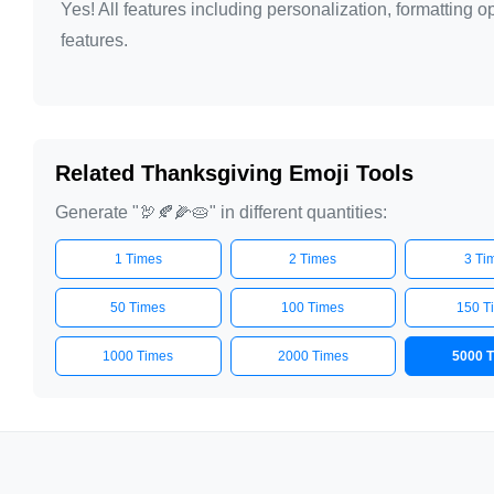
Yes! All features including personalization, formatting
features.
Related Thanksgiving Emoji Tools
Generate "🦃🍂🌽🥧" in different quantities:
1 Times
2 Times
3 Ti
50 Times
100 Times
150 T
1000 Times
2000 Times
5000 