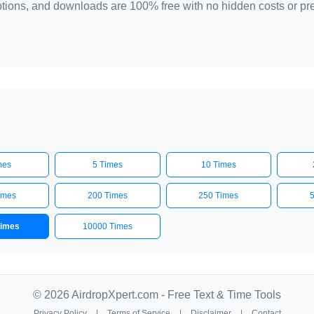
 options, and downloads are 100% free with no hidden costs or p
mes
5 Times
10 Times
imes
200 Times
250 Times
Times
10000 Times
© 2026 AirdropXpert.com - Free Text & Time Tools
Privacy Policy
|
Terms of Service
|
Disclaimer
|
Contact