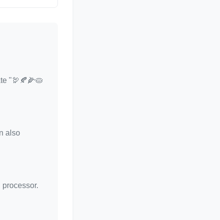
ate "🦃🍂🌽🥧
n also
d processor.