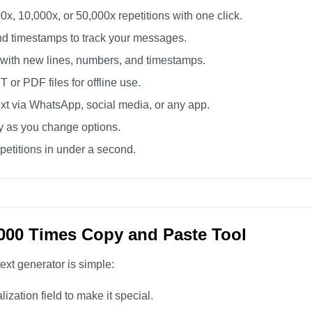
0x, 10,000x, or 50,000x repetitions with one click.
d timestamps to track your messages.
 with new lines, numbers, and timestamps.
or PDF files for offline use.
xt via WhatsApp, social media, or any app.
ly as you change options.
etitions in under a second.
000 Times Copy and Paste Tool
ext generator is simple:
zation field to make it special.