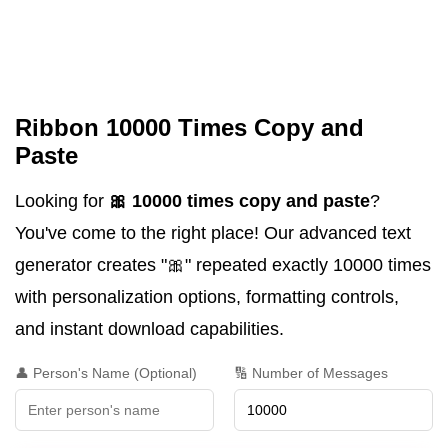
Ribbon 10000 Times Copy and
Paste
Looking for
🎀 10000 times copy and paste
?
You've come to the right place! Our advanced text
generator creates "🎀" repeated exactly 10000 times
with personalization options, formatting controls,
and instant download capabilities.
👤 Person's Name (Optional)
🔢 Number of Messages