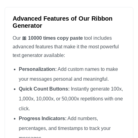
Advanced Features of Our Ribbon
Generator
Our
🎀 10000 times copy paste
tool includes
advanced features that make it the most powerful
text generator available:
Personalization:
Add custom names to make
your messages personal and meaningful.
Quick Count Buttons:
Instantly generate 100x,
1,000x, 10,000x, or 50,000x repetitions with one
click.
Progress Indicators:
Add numbers,
percentages, and timestamps to track your