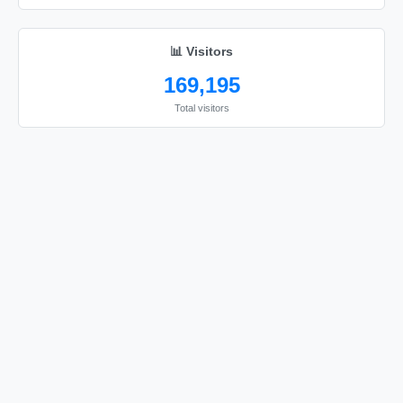
📊 Visitors
169,195
Total visitors