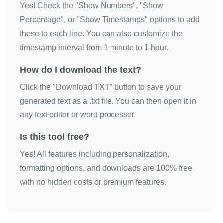
Yes! Check the "Show Numbers", "Show
Percentage", or "Show Timestamps" options to add
these to each line. You can also customize the
timestamp interval from 1 minute to 1 hour.
How do I download the text?
Click the "Download TXT" button to save your
generated text as a .txt file. You can then open it in
any text editor or word processor.
Is this tool free?
Yes! All features including personalization,
formatting options, and downloads are 100% free
with no hidden costs or premium features.